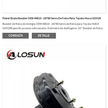
Power Brake Booster OEM 44610 - 26780 Servo De Freno Para Toyota Hiace GDH2#
Booster de freno de energía OEM 44610 - 26780 Servo de freno para Toyota HiACE
GDH2#Especificaciones adicionales: Diámetro de diafragma: 10 ″ Booster de freno
Estilo de diafragma: Diafragmaterial único: Cilindro de acero incluido: Nooem
CONSULTA
DETALLE
Interchange: 4461026780OEM 44610 - 26780 está en forma para Toyota Hilux Kun26 y
So On.