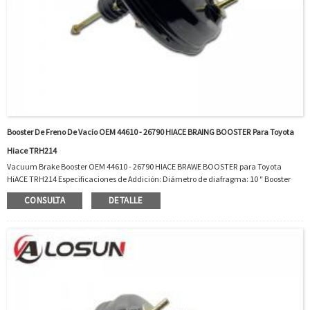
Booster De Freno De Vacío OEM 44610 - 26790 HIACE BRAING BOOSTER Para Toyota
Hiace TRH214
Vacuum Brake Booster OEM 44610 - 26790 HIACE BRAWE BOOSTER para Toyota
HiACE TRH214 Especificaciones de Addición: Diámetro de diafragma: 10 ″ Booster
Booster Diafragma Estilo: Diafragmaterial único: Cilindro de SteelMaster incluye:
CONSULTA
DETALLE
Intercambio Nooem: 4461026790oem 44610 - 26790 ISA IS FAT FO TOYOT o ...