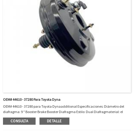
OEM# 44610 - 37280 Para Toyota Dyna
OEM# 44610 - 37280 para Toyota Dynaadditional Especificaciones: Diámetro del
diafragma: 9 ″ Booster Brake Booster Diafragma Estilo: Dual Diafragmaterial: el
Cilindro de acero de acero incluye: Nooem Interchange: 44610372280OEM# 44610 -
CONSULTA
DETALLE
37280 está apto para Toyota Dyna Xku7_0 y So On. LHD (unidad de mano izquierda
...