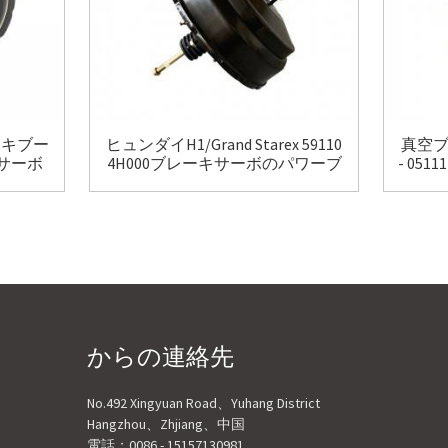
ーキブー
ヒュンダイH1/Grand Starex 59110
真空ブ
キサーボ
4H000ブレーキサーボのパワーブ
- 0
レーキブースター
からの連絡先
No.492 Xingyuan Road、Yuhang District
Hangzhou、Zhjiang、中国
電話：
0086 - 15157130981