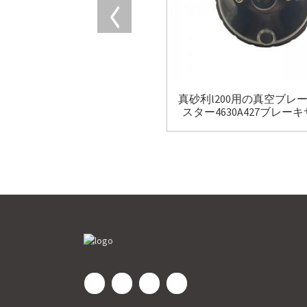
真砂利l200用の真空ブレ
スター4630A427ブレー