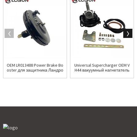
OEM LR013488 Power Brake Bo
Universal Supercharger OEM V
oster для защитника Ландро
H44 вакуумный нагнетатель
вера
для всех модели