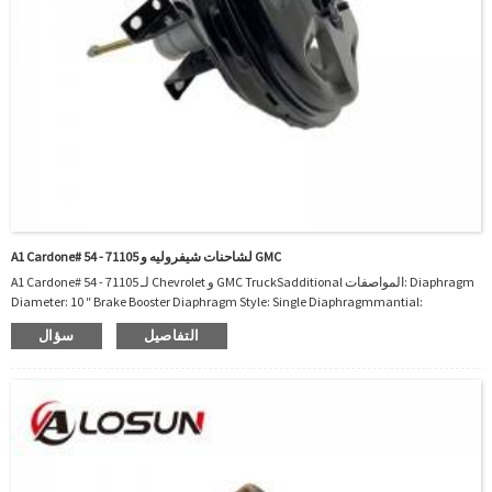
A1 Cardone# 54 - 71105 لشاحنات شيفروليه و GMC
A1 Cardone# 54 - 71105 لـ Chevrolet و GMC TruckSadditional المواصفات: Diaphragm
Diameter: 10 ″ Brake Booster Diaphragm Style: Single Diaphragmmantial:
Steelmaster Camarline Camaro ، Nooem Interchange: 5471105a1 Cardone# 54 -
التفاصيل
سؤال
GMC TRUCTS Sprint ؛ بونت ...