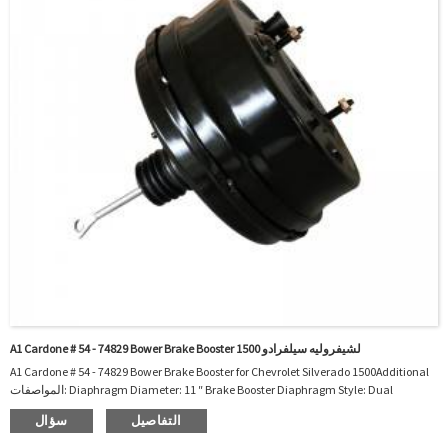
A1 Cardone # 54 - 74829 Bower Brake Booster لشيفروليه سيلفرادو 1500
A1 Cardone # 54 - 74829 Bower Brake Booster for Chevrolet Silverado 1500Additional
المواصفات: Diaphragm Diameter: 11 ″ Brake Booster Diaphragm Style: Dual
Diaphragmmantial: Fit For For For For For For For For For For For For For For For For For
التفاصيل
سؤال
For For For For For For For For For For For For For For For For For For For For For For for for
for for for for GMC Sierra و S ...