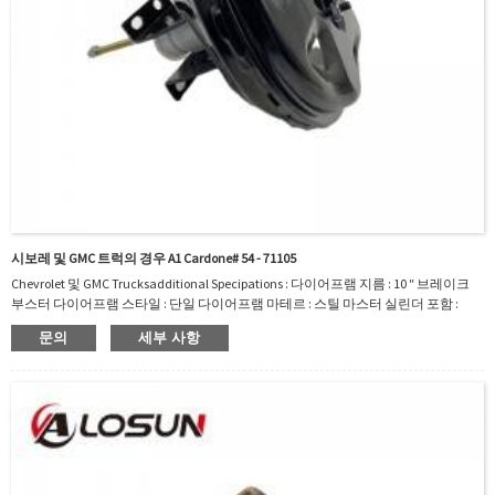
시보레 및 GMC 트럭의 경우 A1 Cardone# 54 - 71105
Chevrolet 및 GMC Trucksadditional Specipations : 다이어프램 지름 : 10 ″ 브레이크
부스터 다이어프램 스타일 : 단일 다이어프램 마테르 : 스틸 마스터 실린더 포함 :
Noom Interchange : 5471105A1 Cardone# 54 - 71105 IS Chevrolet, Nova, Nova,
문의
세부 사항
Nohlet에 적합합니다. GMC 트럭 스프린트; 폰트 ...