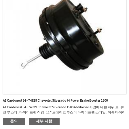
A1 Cardone # 54 - 74829 Chevrolet Silverado 용 Power Brake Booster 1500
A1 Cardone # 54 - 74829 Chevrolet Silverado 1500Additional 사양에 대한 파워 브레이
크 부스터 : ​​다이어프램 직경 : 11 ″ 브레이크 부스터 다이어프램 스타일 : 이중 다이어
프램 마테르 : 스틸 마스터 실린더 포함 : Noom Interchange : 5474829A1 Cardone # 54
문의
세부 사항
- GMC 시에라와 S ...