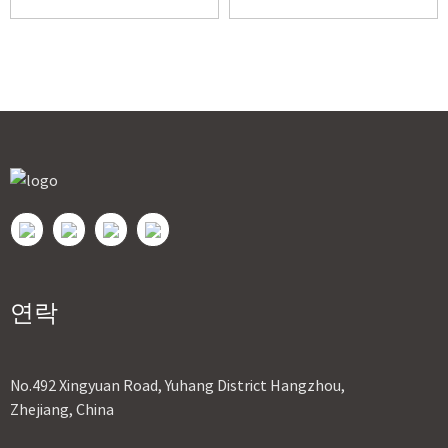
크 서보
크 서보
연락
No.492 Xingyuan Road, Yuhang District Hangzhou,
Zhejiang, China