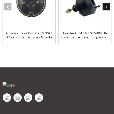
A vácuo Brake Booster 4630A4
Booster OEM 41610 - 5H000 Bo
27 servo de freio para Mitsubi
oster de freio elétrico para o c
shi L200
ondado de Hyundai