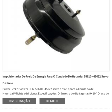
Impulsionador De Freio De Energia Para O Condado De Hyundai 58610 - 45022 Servo
De Freio
Power Breke Booster OEM 58610 - 45022 servo de freio para o Condado de
Hyundai/Mightyaddicional Especificações: Diâmetro do diafragma: 9+10 ″ Diaso do
diafragma Estilo: DUPLO DIAFRAGMMATERIAL: STEELMASTER INCLUGRADO:
INVESTIGAÇÃO
DETALHE
NOOEM: 5861045022OEM 58610