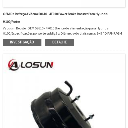
OEM De Reforço A Vácuo 58610 - 4F010 Power Brake Booster Para Hyundai
H100/Porter
Vacuum Booster OEM 58610 - 4F010 Brente de alimentação para Hyundai
H100/Especificações por porteraddição: Diâmetro do diafragma: 8+9 ″ DIAPHRAGM
DO DIAPHRAGM: DUPLOFRAGMATMATMATERIA: HyfragmAmTer: Soelmaster
INVESTIGAÇÃO
DETALHE
Cylinder: Nooem Intercange: 586104f0101011 on.at ...