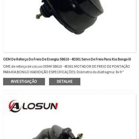
OEM De Reforço Do Freio De Energia 58610 - 4E001 Servo De Freio Para Kia Bongo III
OME de reforço de vácuo OEM# 58610 - 4E001 MOTADOR DE FREIO DE PONTAÇÃO
PARA KIA BONGO IIIADIDIÇÃO ESPECIFICAÇÕES: Diâmetro do diafragma: 8+9 ″
DIAFRAGM DO FREIO DO DIAPHRAGM: DUPLOFRAGMMATERIAL: STEELMASTER
INVESTIGAÇÃO
DETALHE
CILINDER INCLANÇADO: NOOEM: 586104E001OEM# 56 On.attion: Br ...