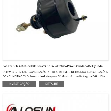
Booster OEM 41610 - 5H000 Booster De Freio Elétrico Para O Condado De Hyundai
OEM#41610 - 5H000 BRANCELAÇÃO DE FREIO DE FREIO DE HYUNDAI ESPECIFICAÇÕES
CONDUNDIDADES: Diâmetro do diafragma: 5 ″ Mustozão de diafragma Estilo: Diário
único Cilindro de siderúrgicos e siderúrgicos ENFERTO DO CIMENTO NOOM:
INVESTIGAÇÃO
DETALHE
4110H000OEM#41610 - 5H000 IS FIT IS FIL