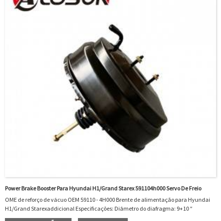
Power Brake Booster Para Hyundai H1/Grand Starex 591104h000 Servo De Freio
OME de reforço de vácuo OEM 59110 - 4H000 Brente de alimentação para Hyundai
H1/Grand Starexaddicional Especificações: Diâmetro do diafragma: 9+10 ″
Diáfragma do freio Style: Double DIEFRAGMMATERIAL: STEELMASTER CYLIDER: