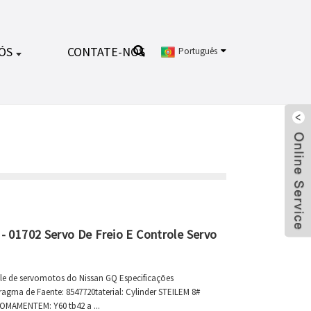
ÓS
CONTATE-NOS
Português
- 01702 Servo De Freio E Controle Servo
ole de servomotos do Nissan GQ Especificações
ragma de Faente: 8547720taterial: Cylinder STEILEM 8#
AMENTEM: Y60 tb42 a ...