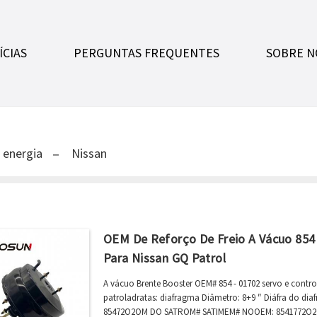
ÍCIAS
PERGUNTAS FREQUENTES
SOBRE N
 energia
Nissan
OEM De Reforço De Freio A Vácuo 854 
Para Nissan GQ Patrol
A vácuo Brente Booster OEM# 854 - 01702 servo e contr
patroladratas: diafragma Diâmetro: 8+9 ″ Diáfra do diaf
85472O2OM DO SATROM# SATIMEM# NOOEM: 8541772O2OM