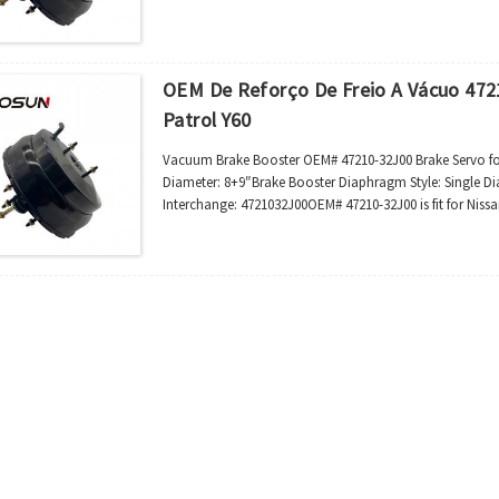
OEM De Reforço De Freio A Vácuo 4721
Patrol Y60
Vacuum Brake Booster OEM# 47210-32J00 Brake Servo for
Diameter: 8+9″Brake Booster Diaphragm Style: Single D
Interchange: 4721032J00OEM# 47210-32J00 is fit for Nissa