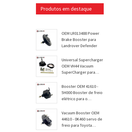
Produtos em destaque
OEM LR013488 Power
Brake Booster para
Landrover Defender
Universal Supercharger
OEM VH44 Vacuum
SuperCharger para
todos os modelos
Booster OEM 41610 -
5H000 Booster de freio
elétrico para o
condado de Hyundai
Vacuum Booster OEM
44610 - 0K460 servo de
freio para Toyota
Innova