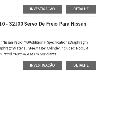
INVESTIGAÇÃO
DETALHE
0 - 32J00 Servo De Freio Para Nissan
 Nissan Patrol Y60Additional Specifications:Diaphragm
iaphragmMaterial: SteelMaster Cylinder Included: NoOEM
n Patrol Y60 tb42 e assim por diante.
INVESTIGAÇÃO
DETALHE