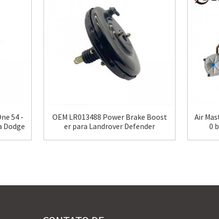
ne 54 -
OEM LR013488 Power Brake Boost
Air Mas
a Dodge
er para Landrover Defender
0 