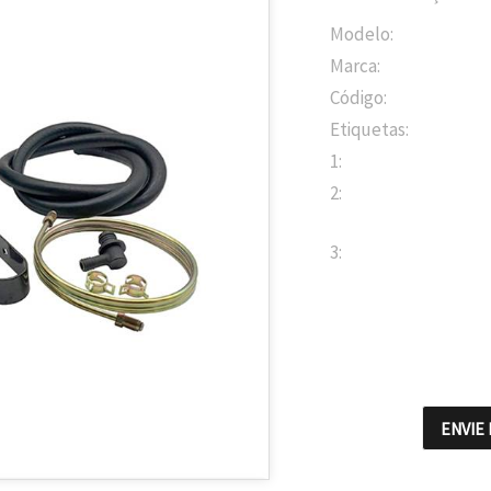
Modelo:
Marca:
Código:
Etiquetas:
1:
2:
3:
ENVIE 