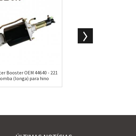
ter Booster OEM 44640 - 221
Vacuum Booster OEM 44610 -
bomba (longa) para hino
0 servo de freio para Toyota 